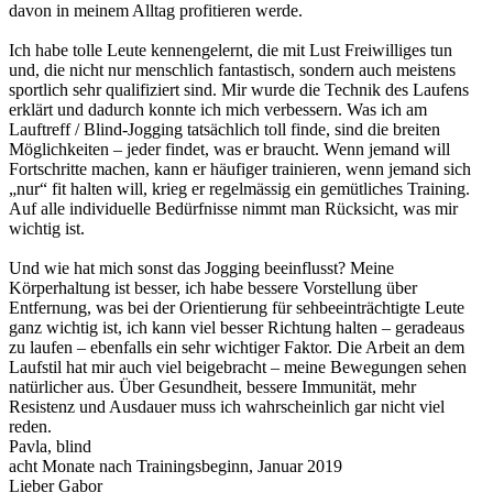
davon in meinem Alltag profitieren werde.
Ich habe tolle Leute kennengelernt, die mit Lust Freiwilliges tun
und, die nicht nur menschlich fantastisch, sondern auch meistens
sportlich sehr qualifiziert sind. Mir wurde die Technik des Laufens
erklärt und dadurch konnte ich mich verbessern. Was ich am
Lauftreff / Blind-Jogging tatsächlich toll finde, sind die breiten
Möglichkeiten – jeder findet, was er braucht. Wenn jemand will
Fortschritte machen, kann er häufiger trainieren, wenn jemand sich
„nur“ fit halten will, krieg er regelmässig ein gemütliches Training.
Auf alle individuelle Bedürfnisse nimmt man Rücksicht, was mir
wichtig ist.
Und wie hat mich sonst das Jogging beeinflusst? Meine
Körperhaltung ist besser, ich habe bessere Vorstellung über
Entfernung, was bei der Orientierung für sehbeeinträchtigte Leute
ganz wichtig ist, ich kann viel besser Richtung halten – geradeaus
zu laufen – ebenfalls ein sehr wichtiger Faktor. Die Arbeit an dem
Laufstil hat mir auch viel beigebracht – meine Bewegungen sehen
natürlicher aus. Über Gesundheit, bessere Immunität, mehr
Resistenz und Ausdauer muss ich wahrscheinlich gar nicht viel
reden.
Pavla, blind
acht Monate nach Trainingsbeginn, Januar 2019
Lieber Gabor