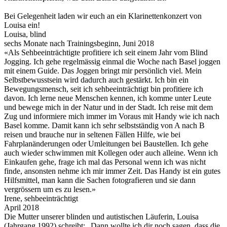
Bei Gelegenheit laden wir euch an ein Klarinettenkonzert von
Louisa ein!
Louisa, blind
sechs Monate nach Trainingsbeginn, Juni 2018
«Als Sehbeeinträchtigte profitiere ich seit einem Jahr vom Blind
Jogging. Ich gehe regelmässig einmal die Woche nach Basel joggen
mit einem Guide. Das Joggen bringt mir persönlich viel. Mein
Selbstbewusstsein wird dadurch auch gestärkt. Ich bin ein
Bewegungsmensch, seit ich sehbeeinträchtigt bin profitiere ich
davon. Ich lerne neue Menschen kennen, ich komme unter Leute
und bewege mich in der Natur und in der Stadt. Ich reise mit dem
Zug und informiere mich immer im Voraus mit Handy wie ich nach
Basel komme. Damit kann ich sehr selbstständig von A nach B
reisen und brauche nur in seltenen Fällen Hilfe, wie bei
Fahrplanänderungen oder Umleitungen bei Baustellen. Ich gehe
auch wieder schwimmen mit Kollegen oder auch alleine. Wenn ich
Einkaufen gehe, frage ich mal das Personal wenn ich was nicht
finde, ansonsten nehme ich mir immer Zeit. Das Handy ist ein gutes
Hilfsmittel, man kann die Sachen fotografieren und sie dann
vergrössern um es zu lesen.»
Irene, sehbeeinträchtigt
April 2018
Die Mutter unserer blinden und autistischen Läuferin, Louisa
(Jahrgang 1992) schreibt: „Dann wollte ich dir noch sagen, dass die