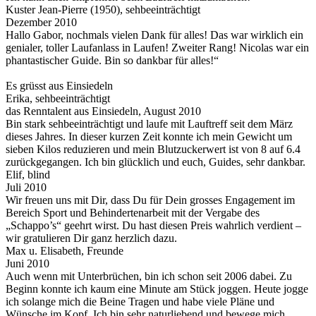
Kuster Jean-Pierre (1950), sehbeeinträchtigt
Dezember 2010
Hallo Gabor, nochmals vielen Dank für alles! Das war wirklich ein
genialer, toller Laufanlass in Laufen! Zweiter Rang! Nicolas war ein
phantastischer Guide. Bin so dankbar für alles!“
Es grüsst aus Einsiedeln
Erika, sehbeeinträchtigt
das Renntalent aus Einsiedeln, August 2010
Bin stark sehbeeinträchtigt und laufe mit Lauftreff seit dem März
dieses Jahres. In dieser kurzen Zeit konnte ich mein Gewicht um
sieben Kilos reduzieren und mein Blutzuckerwert ist von 8 auf 6.4
zurückgegangen. Ich bin glücklich und euch, Guides, sehr dankbar.
Elif, blind
Juli 2010
Wir freuen uns mit Dir, dass Du für Dein grosses Engagement im
Bereich Sport und Behindertenarbeit mit der Vergabe des
„Schappo’s“ geehrt wirst. Du hast diesen Preis wahrlich verdient –
wir gratulieren Dir ganz herzlich dazu.
Max u. Elisabeth, Freunde
Juni 2010
Auch wenn mit Unterbrüchen, bin ich schon seit 2006 dabei. Zu
Beginn konnte ich kaum eine Minute am Stück joggen. Heute jogge
ich solange mich die Beine Tragen und habe viele Pläne und
Wünsche im Kopf. Ich bin sehr naturliebend und bewege mich