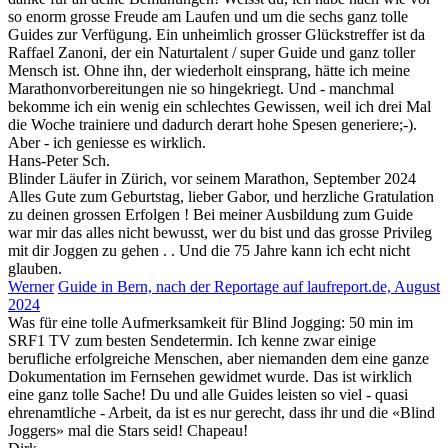
so enorm grosse Freude am Laufen und um die sechs ganz tolle
Guides zur Verfügung. Ein unheimlich grosser Glückstreffer ist da
Raffael Zanoni, der ein Naturtalent / super Guide und ganz toller
Mensch ist. Ohne ihn, der wiederholt einsprang, hätte ich meine
Marathonvorbereitungen nie so hingekriegt. Und - manchmal
bekomme ich ein wenig ein schlechtes Gewissen, weil ich drei Mal
die Woche trainiere und dadurch derart hohe Spesen generiere;-).
Aber - ich geniesse es wirklich.
Hans-Peter Sch.
Blinder Läufer in Zürich, vor seinem Marathon, September 2024
Alles Gute zum Geburtstag, lieber Gabor, und herzliche Gratulation
zu deinen grossen Erfolgen ! Bei meiner Ausbildung zum Guide
war mir das alles nicht bewusst, wer du bist und das grosse Privileg
mit dir Joggen zu gehen . . Und die 75 Jahre kann ich echt nicht
glauben.
Werner
Guide in Bern, nach der Reportage auf laufreport.de, August
2024
Was für eine tolle Aufmerksamkeit für Blind Jogging: 50 min im
SRF1 TV zum besten Sendetermin. Ich kenne zwar einige
berufliche erfolgreiche Menschen, aber niemanden dem eine ganze
Dokumentation im Fernsehen gewidmet wurde. Das ist wirklich
eine ganz tolle Sache! Du und alle Guides leisten so viel - quasi
ehrenamtliche - Arbeit, da ist es nur gerecht, dass ihr und die «Blind
Joggers» mal die Stars seid! Chapeau!