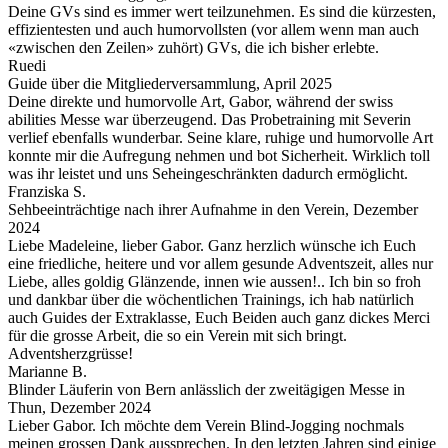
Deine GVs sind es immer wert teilzunehmen. Es sind die kürzesten,
effizientesten und auch humorvollsten (vor allem wenn man auch
«zwischen den Zeilen» zuhört) GVs, die ich bisher erlebte.
Ruedi
Guide über die Mitgliederversammlung, April 2025
Deine direkte und humorvolle Art, Gabor, während der swiss
abilities Messe war überzeugend. Das Probetraining mit Severin
verlief ebenfalls wunderbar. Seine klare, ruhige und humorvolle Art
konnte mir die Aufregung nehmen und bot Sicherheit. Wirklich toll
was ihr leistet und uns Seheingeschränkten dadurch ermöglicht.
Franziska S.
Sehbeeinträchtige nach ihrer Aufnahme in den Verein, Dezember
2024
Liebe Madeleine, lieber Gabor. Ganz herzlich wünsche ich Euch
eine friedliche, heitere und vor allem gesunde Adventszeit, alles nur
Liebe, alles goldig Glänzende, innen wie aussen!.. Ich bin so froh
und dankbar über die wöchentlichen Trainings, ich hab natürlich
auch Guides der Extraklasse, Euch Beiden auch ganz dickes Merci
für die grosse Arbeit, die so ein Verein mit sich bringt.
Adventsherzgrüsse!
Marianne B.
Blinder Läuferin von Bern anlässlich der zweitägigen Messe in
Thun, Dezember 2024
Lieber Gabor. Ich möchte dem Verein Blind-Jogging nochmals
meinen grossen Dank aussprechen. In den letzten Jahren sind einige