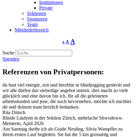
Institutionen
Private
Sektionen
Sponsoren
Team
Mitgliederbereich
Schriftgrösse
Schriftgrösse
Schriftgrösse
A
A
A
verringern
zurücksetzen
vergrössern
Suche
Spenden
Referenzen von Privatpersonen:
du hast viel energie, zeit und herzblut in blindjogging gesteckt und
wir alle dürfen das vielseitige angebot nutzen. dies macht so viele
glücklich und eine davon bin ich. für all die geleisteten
arbeitsstunden und jene, die noch bevorstehen, möchte ich michbei
dir und deinem team herzlich bedanken.
Rita Dütsch
Blinde Läuferin in der Sektion Zürich, mehrfache Shwodown-
Meisterin, April 2026
Am Samstag durfte ich als Guide Neuling, Silvia Wampfler zu
ihrem ersten Lauf begleiten. Sie hat die 5 km grossartig und