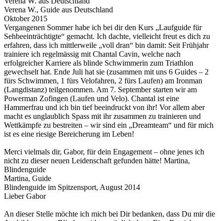
Verena W. aus Deutschland
Verena W., Guide aus Deutschland
Oktober 2015
Vergangenen Sommer habe ich bei dir den Kurs „Laufguide für
Sehbeeinträchtigte“ gemacht. Ich dachte, vielleicht freut es dich zu
erfahren, dass ich mittlerweile „voll dran“ bin damit: Seit Frühjahr
trainiere ich regelmässig mit Chantal Cavin, welche nach
erfolgreicher Karriere als blinde Schwimmerin zum Triathlon
gewechselt hat. Ende Juli hat sie (zusammen mit uns 6 Guides – 2
fürs Schwimmen, 1 fürs Velofahren, 2 fürs Laufen) am Ironman
(Langdistanz) teilgenommen. Am 7. September starten wir am
Powerman Zofingen (Laufen und Velo). Chantal ist eine
Hammerfrau und ich bin tief beeindruckt von ihr! Vor allem aber
macht es unglaublich Spass mit ihr zusammen zu trainieren und
Wettkämpfe zu bestreiten – wir sind ein „Dreamteam“ und für mich
ist es eine riesige Bereicherung im Leben!
Merci vielmals dir, Gabor, für dein Engagement – ohne jenes ich
nicht zu dieser neuen Leidenschaft gefunden hätte! Martina,
Blindenguide
Martina, Guide
Blindenguide im Spitzensport, August 2014
Lieber Gabor
An dieser Stelle möchte ich mich bei Dir bedanken, dass Du mir die