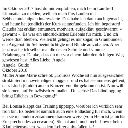
Im Oktober 2017 hast du mir empfohlen, mich beim Lauftreff
Limmattal zu melden, weil ich mich fürs Laufen mit
Sehbeeinträchtigten interessierte. Das habe ich dann auch gemacht,
und heute hat (endlich) der Kurs stattgefunden. Ich bin begeistert!
Claudia hat erklärt, ermuntert, motiviert, aufgeklärt, geschwärmt, «
gewarnt ». Es war ein eindrückliches Erlebnis für mich. Und ich
werde dran bleiben. Vielleicht gelingt es mir sogar, in Graubünden
ein Angebot für Sehbeeinträchtigte und Blinde aufzubauen. Aber
jetzt mache ich selber mal die ersten Schritte und sammle
Erfahrungen. Danke, dass du mir vor einem Jahr den richtigen Weg
gewiesen hast. Alles Liebe, Angela
Angela, Guide
Oktober 2018
Mutter Anne Marie schreibt: „Louisas Woche ist nun ausgezeichnet
strukturiert mit zweimaligem Joggen –und es hat sie immens gefreut,
dass Linda (Guide) an ein Konzert von ihr gekommen ist. Nun will
sie lernen, auf Französisch zu mailen. Du siehst: Das blindjogging
bringt Etliches in Bewegung!“
Bei Louisa klappt das Training tipptopp, worüber ich wirklich sehr
froh bin. Es bedeutet nämlich auch eine Entlastung für mich, wenn
ich sie mit andern zusammen draussen weiss (vom Heim ist ja nichts
Entsprechendes zu erwarten). Sie hat auch noch mehr Power beim
Klarinettenspielen, was dem Lehrer aufgefallen ist!