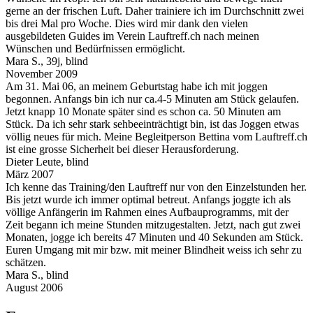
gerne an der frischen Luft. Daher trainiere ich im Durchschnitt zwei
bis drei Mal pro Woche. Dies wird mir dank den vielen
ausgebildeten Guides im Verein Lauftreff.ch nach meinen
Wünschen und Bedürfnissen ermöglicht.
Mara S., 39j, blind
November 2009
Am 31. Mai 06, an meinem Geburtstag habe ich mit joggen
begonnen. Anfangs bin ich nur ca.4-5 Minuten am Stück gelaufen.
Jetzt knapp 10 Monate später sind es schon ca. 50 Minuten am
Stück. Da ich sehr stark sehbeeinträchtigt bin, ist das Joggen etwas
völlig neues für mich. Meine Begleitperson Bettina vom Lauftreff.ch
ist eine grosse Sicherheit bei dieser Herausforderung.
Dieter Leute, blind
März 2007
Ich kenne das Training/den Lauftreff nur von den Einzelstunden her.
Bis jetzt wurde ich immer optimal betreut. Anfangs joggte ich als
völlige Anfängerin im Rahmen eines Aufbauprogramms, mit der
Zeit begann ich meine Stunden mitzugestalten. Jetzt, nach gut zwei
Monaten, jogge ich bereits 47 Minuten und 40 Sekunden am Stück.
Euren Umgang mit mir bzw. mit meiner Blindheit weiss ich sehr zu
schätzen.
Mara S., blind
August 2006