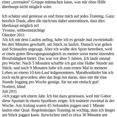
einer „normalen“ Gruppe mitmachen kann, was mir ohne Hilfe
überhaupt nicht möglich wäre.
Ich schätze und geniesse es und freue mich auf jedes Training. Ganz
herzlich Dank, allen die mich/uns dabei unterstützen, dass dies
überhaupt möglich ist!
Yvonne, sehbeeinträchtigt
Oktober 2011
Als ich mit dem Laufen anfing, habe ich es gerade mal zweieinhalb
bis drei Minuten geschafft, am Stück zu laufen. Danach war gehen
und Schnaufen angesagt. Aber ich wollte den Sport betreiben, weil
er einen guten Bewegungsausgleich zu meiner sonst meist sitzenden
Berufstätigkeit bietet. Das war vor über 5 Jahren. Ich laufe einmal
pro Woche. Nach 5 Monaten schaffte ich gut eine Halbe Stunde am
Stück; und nach 9 Monaten habe ich zum ersten Mal in meinem
Leben an einem 10-km-Lauf teilgenommen. Marathonläufer bin ich
noch nicht geworden; aber das liegt nur daran, dass mir die eine
Stunde Jogging pro Woche genügt. Sie tut mir einfach gut!
Norbert, blind
Juli 2011
«Ich jogge seit einem Jahr. Ich bin dazu gestossen, weil mir Gabor
diese Sportart in einem Sportkurs zeigte. Ich trainiere zweimal in der
Woche. Am Anfang waren 45 Sekunden joggen und 1 Minute
laufen eine Qual. Regelmässiges Training ist wichtig, dass ich länger
am Stück joggen kann. Inzwischen sind es etwa 30 Minuten am