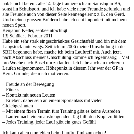
hab’s nicht bereut: alle 14 Tage trainiere ich am Samstag in BS,
sonst im Schulsport, und ich habe viele neue Freunde gefunden und
alte Freunde auch von dieser Seite kennengelernt: z.B. den Gerd.
Und meinen grossen Brüdern habe ich echt imponiert mit meinem
neuen Sport.
Benjamin Keller, sehbeeinträchtigt
13j Schüler , Februar 2011
Habe ein sehr stark eingeschränktes Gesichtsfeld und bin mit dem
Langstock unterwegs. Seit ich im 2006 meine Umschulung in der
SBH begonnen habe, mache ich beim Lauftreff mit. Auch jetzt,
nach Abschluss meiner Umschulung komme ich regelmässig 1 Mal
pro Woche nach Basel um zu laufen. Ich habe auch an mehreren
Läufen teilgenommen. Höhepunkt in diesem Jahr war der GP in
Bern. Gründe, die mich motivieren:
– Freude an der Bewegung
– Fitness
– Kontakt mit neuen Leuten
– Erleben, dabei sein an einem Sportanlass mit vielen
Gleichgesinnten
– Mit einem fixen Termin fürs Training gibt es keine Ausreden
– Laufen nach einem anstrengenden Tag hilft den Kopf zu lüften
– Jedes Training, jeder Lauf gibt ein gutes Gefühl
Ich kann allen empfehlen beim Lauftreff mitzumachen!