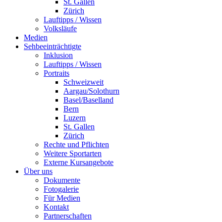
St. Gallen
Zürich
Lauftipps / Wissen
Volksläufe
Medien
Sehbeeinträchtigte
Inklusion
Lauftipps / Wissen
Portraits
Schweizweit
Aargau/Solothurn
Basel/Baselland
Bern
Luzern
St. Gallen
Zürich
Rechte und Pflichten
Weitere Sportarten
Externe Kursangebote
Über uns
Dokumente
Fotogalerie
Für Medien
Kontakt
Partnerschaften