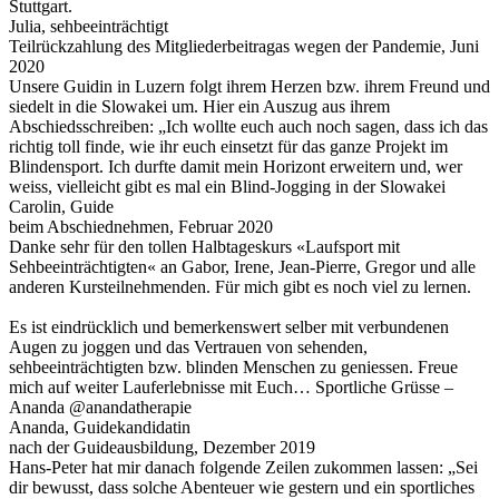
Stuttgart.
Julia, sehbeeinträchtigt
Teilrückzahlung des Mitgliederbeitragas wegen der Pandemie, Juni
2020
Unsere Guidin in Luzern folgt ihrem Herzen bzw. ihrem Freund und
siedelt in die Slowakei um. Hier ein Auszug aus ihrem
Abschiedsschreiben: „Ich wollte euch auch noch sagen, dass ich das
richtig toll finde, wie ihr euch einsetzt für das ganze Projekt im
Blindensport. Ich durfte damit mein Horizont erweitern und, wer
weiss, vielleicht gibt es mal ein Blind-Jogging in der Slowakei
Carolin, Guide
beim Abschiednehmen, Februar 2020
Danke sehr für den tollen Halbtageskurs «Laufsport mit
Sehbeeinträchtigten« an Gabor, Irene, Jean-Pierre, Gregor und alle
anderen Kursteilnehmenden. Für mich gibt es noch viel zu lernen.
Es ist eindrücklich und bemerkenswert selber mit verbundenen
Augen zu joggen und das Vertrauen von sehenden,
sehbeeinträchtigten bzw. blinden Menschen zu geniessen. Freue
mich auf weiter Lauferlebnisse mit Euch… Sportliche Grüsse –
Ananda @anandatherapie
Ananda, Guidekandidatin
nach der Guideausbildung, Dezember 2019
Hans-Peter hat mir danach folgende Zeilen zukommen lassen: „Sei
dir bewusst, dass solche Abenteuer wie gestern und ein sportliches