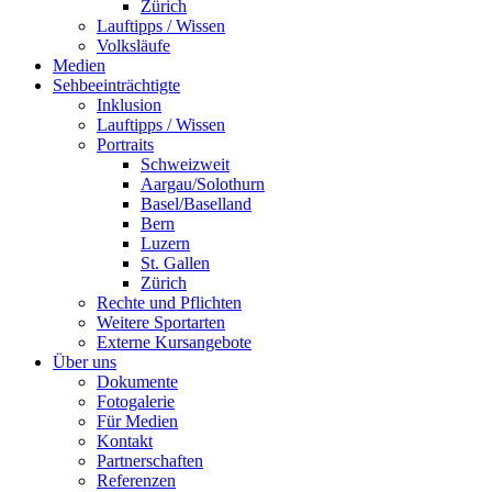
Zürich
Lauftipps / Wissen
Volksläufe
Medien
Sehbeeinträchtigte
Inklusion
Lauftipps / Wissen
Portraits
Schweizweit
Aargau/Solothurn
Basel/Baselland
Bern
Luzern
St. Gallen
Zürich
Rechte und Pflichten
Weitere Sportarten
Externe Kursangebote
Über uns
Dokumente
Fotogalerie
Für Medien
Kontakt
Partnerschaften
Referenzen