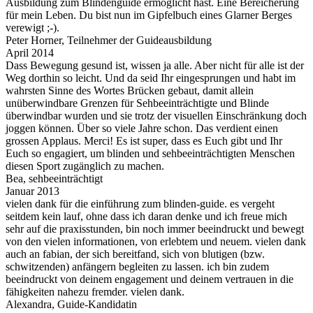
Ausbildung zum Blindenguide ermöglicht hast. Eine Bereicherung
für mein Leben. Du bist nun im Gipfelbuch eines Glarner Berges
verewigt ;-).
Peter Horner, Teilnehmer der Guideausbildung
April 2014
Dass Bewegung gesund ist, wissen ja alle. Aber nicht für alle ist der
Weg dorthin so leicht. Und da seid Ihr eingesprungen und habt im
wahrsten Sinne des Wortes Brücken gebaut, damit allein
unüberwindbare Grenzen für Sehbeeinträchtigte und Blinde
überwindbar wurden und sie trotz der visuellen Einschränkung doch
joggen können. Über so viele Jahre schon. Das verdient einen
grossen Applaus. Merci! Es ist super, dass es Euch gibt und Ihr
Euch so engagiert, um blinden und sehbeeinträchtigten Menschen
diesen Sport zugänglich zu machen.
Bea, sehbeeinträchtigt
Januar 2013
vielen dank für die einführung zum blinden-guide. es vergeht
seitdem kein lauf, ohne dass ich daran denke und ich freue mich
sehr auf die praxisstunden, bin noch immer beeindruckt und bewegt
von den vielen informationen, von erlebtem und neuem. vielen dank
auch an fabian, der sich bereitfand, sich von blutigen (bzw.
schwitzenden) anfängern begleiten zu lassen. ich bin zudem
beeindruckt von deinem engagement und deinem vertrauen in die
fähigkeiten nahezu fremder. vielen dank.
Alexandra, Guide-Kandidatin