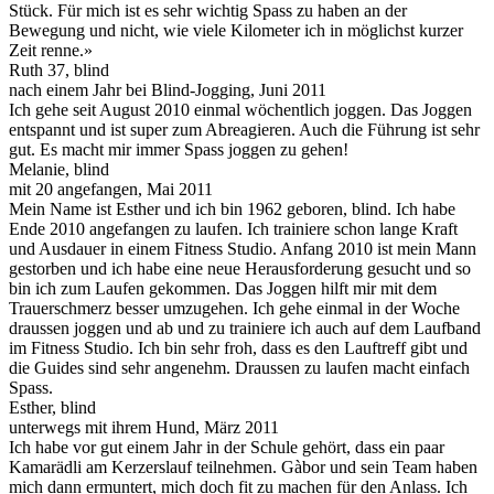
Stück. Für mich ist es sehr wichtig Spass zu haben an der
Bewegung und nicht, wie viele Kilometer ich in möglichst kurzer
Zeit renne.»
Ruth 37, blind
nach einem Jahr bei Blind-Jogging, Juni 2011
Ich gehe seit August 2010 einmal wöchentlich joggen. Das Joggen
entspannt und ist super zum Abreagieren. Auch die Führung ist sehr
gut. Es macht mir immer Spass joggen zu gehen!
Melanie, blind
mit 20 angefangen, Mai 2011
Mein Name ist Esther und ich bin 1962 geboren, blind. Ich habe
Ende 2010 angefangen zu laufen. Ich trainiere schon lange Kraft
und Ausdauer in einem Fitness Studio. Anfang 2010 ist mein Mann
gestorben und ich habe eine neue Herausforderung gesucht und so
bin ich zum Laufen gekommen. Das Joggen hilft mir mit dem
Trauerschmerz besser umzugehen. Ich gehe einmal in der Woche
draussen joggen und ab und zu trainiere ich auch auf dem Laufband
im Fitness Studio. Ich bin sehr froh, dass es den Lauftreff gibt und
die Guides sind sehr angenehm. Draussen zu laufen macht einfach
Spass.
Esther, blind
unterwegs mit ihrem Hund, März 2011
Ich habe vor gut einem Jahr in der Schule gehört, dass ein paar
Kamarädli am Kerzerslauf teilnehmen. Gàbor und sein Team haben
mich dann ermuntert, mich doch fit zu machen für den Anlass. Ich