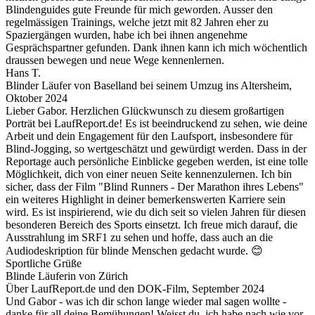
Blindenguides gute Freunde für mich geworden. Ausser den
regelmässigen Trainings, welche jetzt mit 82 Jahren eher zu
Spaziergängen wurden, habe ich bei ihnen angenehme
Gesprächspartner gefunden. Dank ihnen kann ich mich wöchentlich
draussen bewegen und neue Wege kennenlernen.
Hans T.
Blinder Läufer von Baselland bei seinem Umzug ins Altersheim,
Oktober 2024
Lieber Gabor. Herzlichen Glückwunsch zu diesem großartigen
Porträt bei LaufReport.de! Es ist beeindruckend zu sehen, wie deine
Arbeit und dein Engagement für den Laufsport, insbesondere für
Blind-Jogging, so wertgeschätzt und gewürdigt werden. Dass in der
Reportage auch persönliche Einblicke gegeben werden, ist eine tolle
Möglichkeit, dich von einer neuen Seite kennenzulernen. Ich bin
sicher, dass der Film "Blind Runners - Der Marathon ihres Lebens"
ein weiteres Highlight in deiner bemerkenswerten Karriere sein
wird. Es ist inspirierend, wie du dich seit so vielen Jahren für diesen
besonderen Bereich des Sports einsetzt. Ich freue mich darauf, die
Ausstrahlung im SRF1 zu sehen und hoffe, dass auch an die
Audiodeskription für blinde Menschen gedacht wurde. 😊
Sportliche Grüße
Blinde Läuferin von Zürich
Über LaufReport.de und den DOK-Film, September 2024
Und Gabor - was ich dir schon lange wieder mal sagen wollte -
danke für all deine Bemühungen! Weisst du, ich habe nach wie vor