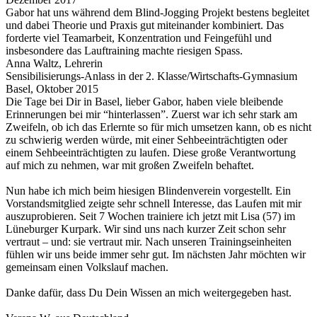
Gabor hat uns während dem Blind-Jogging Projekt bestens begleitet
und dabei Theorie und Praxis gut miteinander kombiniert. Das
forderte viel Teamarbeit, Konzentration und Feingefühl und
insbesondere das Lauftraining machte riesigen Spass.
Anna Waltz, Lehrerin
Sensibilisierungs-Anlass in der 2. Klasse/Wirtschafts-Gymnasium
Basel, Oktober 2015
Die Tage bei Dir in Basel, lieber Gabor, haben viele bleibende
Erinnerungen bei mir “hinterlassen”. Zuerst war ich sehr stark am
Zweifeln, ob ich das Erlernte so für mich umsetzen kann, ob es nicht
zu schwierig werden würde, mit einer Sehbeeinträchtigten oder
einem Sehbeeinträchtigten zu laufen. Diese große Verantwortung
auf mich zu nehmen, war mit großen Zweifeln behaftet.
Nun habe ich mich beim hiesigen Blindenverein vorgestellt. Ein
Vorstandsmitglied zeigte sehr schnell Interesse, das Laufen mit mir
auszuprobieren. Seit 7 Wochen trainiere ich jetzt mit Lisa (57) im
Lüneburger Kurpark. Wir sind uns nach kurzer Zeit schon sehr
vertraut – und: sie vertraut mir. Nach unseren Trainingseinheiten
fühlen wir uns beide immer sehr gut. Im nächsten Jahr möchten wir
gemeinsam einen Volkslauf machen.
Danke dafür, dass Du Dein Wissen an mich weitergegeben hast.