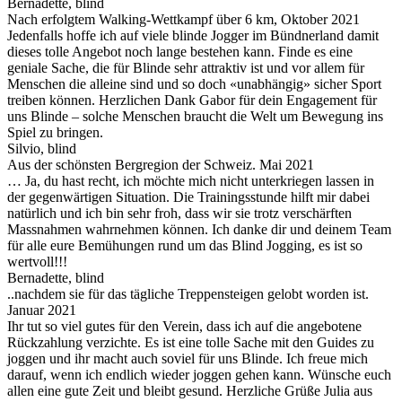
Bernadette, blind
Nach erfolgtem Walking-Wettkampf über 6 km, Oktober 2021
Jedenfalls hoffe ich auf viele blinde Jogger im Bündnerland damit
dieses tolle Angebot noch lange bestehen kann. Finde es eine
geniale Sache, die für Blinde sehr attraktiv ist und vor allem für
Menschen die alleine sind und so doch «unabhängig» sicher Sport
treiben können. Herzlichen Dank Gabor für dein Engagement für
uns Blinde – solche Menschen braucht die Welt um Bewegung ins
Spiel zu bringen.
Silvio, blind
Aus der schönsten Bergregion der Schweiz. Mai 2021
… Ja, du hast recht, ich möchte mich nicht unterkriegen lassen in
der gegenwärtigen Situation. Die Trainingsstunde hilft mir dabei
natürlich und ich bin sehr froh, dass wir sie trotz verschärften
Massnahmen wahrnehmen können. Ich danke dir und deinem Team
für alle eure Bemühungen rund um das Blind Jogging, es ist so
wertvoll!!!
Bernadette, blind
..nachdem sie für das tägliche Treppensteigen gelobt worden ist.
Januar 2021
Ihr tut so viel gutes für den Verein, dass ich auf die angebotene
Rückzahlung verzichte. Es ist eine tolle Sache mit den Guides zu
joggen und ihr macht auch soviel für uns Blinde. Ich freue mich
darauf, wenn ich endlich wieder joggen gehen kann. Wünsche euch
allen eine gute Zeit und bleibt gesund. Herzliche Grüße Julia aus