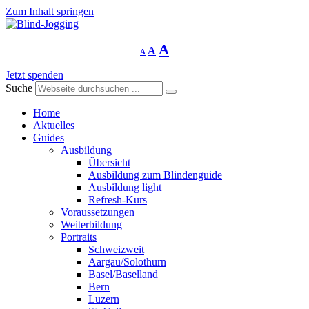
Zum Inhalt springen
Schriftgrösse
Schriftgrösse
Schriftgrösse
A
A
A
verringern
zurücksetzen
vergrössern
Jetzt spenden
Suche
Home
Aktuelles
Guides
Ausbildung
Übersicht
Ausbildung zum Blindenguide
Ausbildung light
Refresh-Kurs
Voraussetzungen
Weiterbildung
Portraits
Schweizweit
Aargau/Solothurn
Basel/Baselland
Bern
Luzern