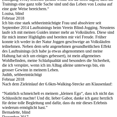
Trainings eine ganz tolle Sache sind und das Leben von Louisa auf
eine gute Weise bereichern.“
Louisa, blind
Februar 2018
Ich bin eine stark sehbeeinträchtigte Frau und absolviere seit
September 2014 Lauftrainings beim Verein Blind-Jogging. Neustens
laufe ich mit meinen Guides immer mehr an Volksläufen. Diese sind
für mich immer Highlights und bereiten mir viel Freude. Früher
konnte ich weder in der Natur Joggen geschweige an Volksläufen
teilnehmen. Neben dem sehr angenehmen gesundheitlichen Effekt
des Lauftrainings (ich habe ja etwas abgenommen und meine
Haltung hat sich um einiges gebessert), ist mein allgemeines
Wohlbefinden, meine Schlafqualität und besonders die Sicherheit,
die ich verspüre, wenn ich im Alltag alleine unterwegs bin, ein
grosser Gewinn in meinem Leben.
Judith, sehbeeinträchtigt
Februar 2018
Nach dem Zieleinlauf der 6.6km-Walking-Strecke am Klausenlauf:
“Natürlich schmeichelt es meinem „kleinen Ego“, dass ich nicht das
Schlusslicht machte! Und dir, lieber Gabor, danke ich ganz herzlich
für deine tolle Begleitung und dafür, dass du mir dieses Erlebnis
wiederum ermöglicht hast.”
Bernadette, blind
Dezember 2017