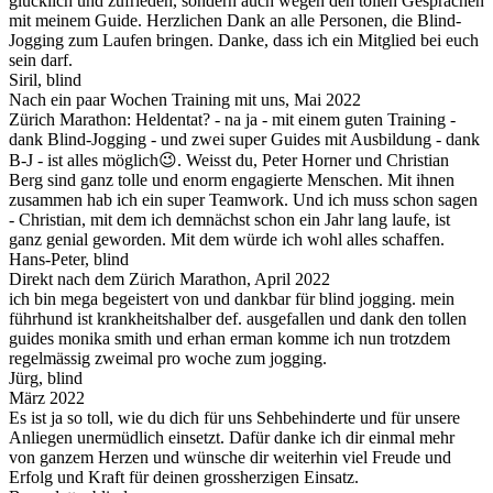
glücklich und zufrieden, sondern auch wegen den tollen Gesprächen
mit meinem Guide. Herzlichen Dank an alle Personen, die Blind-
Jogging zum Laufen bringen. Danke, dass ich ein Mitglied bei euch
sein darf.
Siril, blind
Nach ein paar Wochen Training mit uns, Mai 2022
Zürich Marathon: Heldentat? - na ja - mit einem guten Training -
dank Blind-Jogging - und zwei super Guides mit Ausbildung - dank
B-J - ist alles möglich😉. Weisst du, Peter Horner und Christian
Berg sind ganz tolle und enorm engagierte Menschen. Mit ihnen
zusammen hab ich ein super Teamwork. Und ich muss schon sagen
- Christian, mit dem ich demnächst schon ein Jahr lang laufe, ist
ganz genial geworden. Mit dem würde ich wohl alles schaffen.
Hans-Peter, blind
Direkt nach dem Zürich Marathon, April 2022
ich bin mega begeistert von und dankbar für blind jogging. mein
führhund ist krankheitshalber def. ausgefallen und dank den tollen
guides monika smith und erhan erman komme ich nun trotzdem
regelmässig zweimal pro woche zum jogging.
Jürg, blind
März 2022
Es ist ja so toll, wie du dich für uns Sehbehinderte und für unsere
Anliegen unermüdlich einsetzt. Dafür danke ich dir einmal mehr
von ganzem Herzen und wünsche dir weiterhin viel Freude und
Erfolg und Kraft für deinen grossherzigen Einsatz.