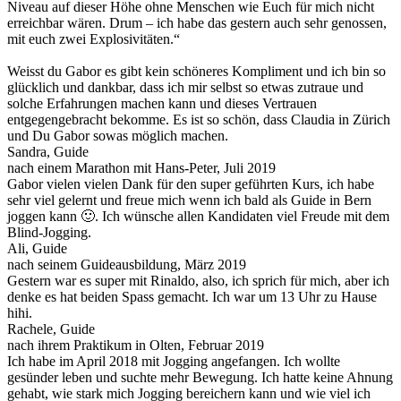
Niveau auf dieser Höhe ohne Menschen wie Euch für mich nicht
erreichbar wären. Drum – ich habe das gestern auch sehr genossen,
mit euch zwei Explosivitäten.“
Weisst du Gabor es gibt kein schöneres Kompliment und ich bin so
glücklich und dankbar, dass ich mir selbst so etwas zutraue und
solche Erfahrungen machen kann und dieses Vertrauen
entgegengebracht bekomme. Es ist so schön, dass Claudia in Zürich
und Du Gabor sowas möglich machen.
Sandra, Guide
nach einem Marathon mit Hans-Peter, Juli 2019
Gabor vielen vielen Dank für den super geführten Kurs, ich habe
sehr viel gelernt und freue mich wenn ich bald als Guide in Bern
joggen kann 🙂. Ich wünsche allen Kandidaten viel Freude mit dem
Blind-Jogging.
Ali, Guide
nach seinem Guideausbildung, März 2019
Gestern war es super mit Rinaldo, also, ich sprich für mich, aber ich
denke es hat beiden Spass gemacht. Ich war um 13 Uhr zu Hause
hihi.
Rachele, Guide
nach ihrem Praktikum in Olten, Februar 2019
Ich habe im April 2018 mit Jogging angefangen. Ich wollte
gesünder leben und suchte mehr Bewegung. Ich hatte keine Ahnung
gehabt, wie stark mich Jogging bereichern kann und wie viel ich