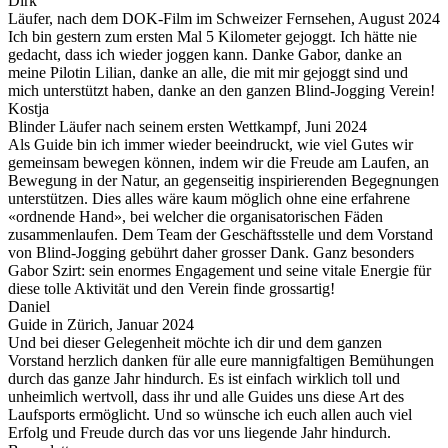
Dirk
Läufer, nach dem DOK-Film im Schweizer Fernsehen, August 2024
Ich bin gestern zum ersten Mal 5 Kilometer gejoggt. Ich hätte nie
gedacht, dass ich wieder joggen kann. Danke Gabor, danke an
meine Pilotin Lilian, danke an alle, die mit mir gejoggt sind und
mich unterstützt haben, danke an den ganzen Blind-Jogging Verein!
Kostja
Blinder Läufer nach seinem ersten Wettkampf, Juni 2024
Als Guide bin ich immer wieder beeindruckt, wie viel Gutes wir
gemeinsam bewegen können, indem wir die Freude am Laufen, an
Bewegung in der Natur, an gegenseitig inspirierenden Begegnungen
unterstützen. Dies alles wäre kaum möglich ohne eine erfahrene
«ordnende Hand», bei welcher die organisatorischen Fäden
zusammenlaufen. Dem Team der Geschäftsstelle und dem Vorstand
von Blind-Jogging gebührt daher grosser Dank. Ganz besonders
Gabor Szirt: sein enormes Engagement und seine vitale Energie für
diese tolle Aktivität und den Verein finde grossartig!
Daniel
Guide in Zürich, Januar 2024
Und bei dieser Gelegenheit möchte ich dir und dem ganzen
Vorstand herzlich danken für alle eure mannigfaltigen Bemühungen
durch das ganze Jahr hindurch. Es ist einfach wirklich toll und
unheimlich wertvoll, dass ihr und alle Guides uns diese Art des
Laufsports ermöglicht. Und so wünsche ich euch allen auch viel
Erfolg und Freude durch das vor uns liegende Jahr hindurch.