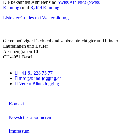
Die bekannten Anbieter sind
Swiss Athletics (Swiss
Running)
und
Ryffel Running
.
Liste der Guides mit Weiterbildung
F
o
Gemeinnütziger Dachverband sehbeeinträchtigter und blinder
o
Läuferinnen und Läufer
t
Aeschengraben 10
e
CH-4051 Basel
r
+41 61 228 73 77
info@blind-jogging.ch
Verein Blind-Jogging
Kontakt
Newsletter abonnieren
Impressum