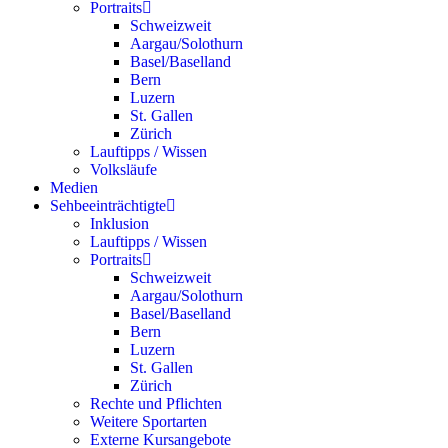
Portraits
Schweizweit
Aargau/Solothurn
Basel/Baselland
Bern
Luzern
St. Gallen
Zürich
Lauftipps / Wissen
Volksläufe
Medien
Sehbeeinträchtigte
Inklusion
Lauftipps / Wissen
Portraits
Schweizweit
Aargau/Solothurn
Basel/Baselland
Bern
Luzern
St. Gallen
Zürich
Rechte und Pflichten
Weitere Sportarten
Externe Kursangebote