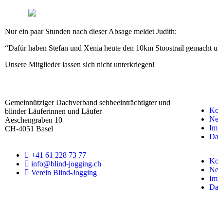
Nur ein paar Stunden nach dieser Absage meldet Judith:
“Dafür haben Stefan und Xenia heute den 10km Stoostrail gemacht 
Unsere Mitglieder lassen sich nicht unterkriegen!
F
o
Gemeinnütziger Dachverband sehbeeinträchtigter und
o
Ko
blinder Läuferinnen und Läufer
t
Ne
Aeschengraben 10
Im
e
CH-4051 Basel
Da
r
+41 61 228 73 77
Ko
info@blind-jogging.ch
Ne
Verein Blind-Jogging
Im
Da