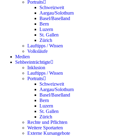
Portraits
Schweizweit
Aargau/Solothurn
Basel/Baselland
Bern
Luzern
St. Gallen
Zürich
Lauftipps / Wissen
Volksläufe
Medien
Sehbeeinträchtigte
Inklusion
Lauftipps / Wissen
Portraits
Schweizweit
Aargau/Solothurn
Basel/Baselland
Bern
Luzern
St. Gallen
Zürich
Rechte und Pflichten
Weitere Sportarten
Externe Kursangebote