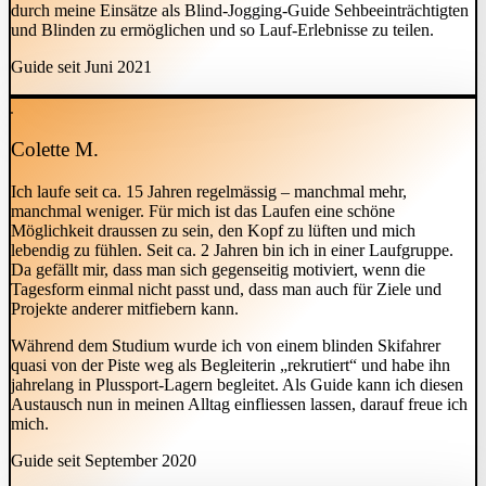
durch meine Einsätze als Blind-Jogging-Guide Sehbeeinträchtigten
und Blinden zu ermöglichen und so Lauf-Erlebnisse zu teilen.
Guide seit Juni 2021
Colette M.
Ich laufe seit ca. 15 Jahren regelmässig – manchmal mehr,
manchmal weniger. Für mich ist das Laufen eine schöne
Möglichkeit draussen zu sein, den Kopf zu lüften und mich
lebendig zu fühlen. Seit ca. 2 Jahren bin ich in einer Laufgruppe.
Da gefällt mir, dass man sich gegenseitig motiviert, wenn die
Tagesform einmal nicht passt und, dass man auch für Ziele und
Projekte anderer mitfiebern kann.
Während dem Studium wurde ich von einem blinden Skifahrer
quasi von der Piste weg als Begleiterin „rekrutiert“ und habe ihn
jahrelang in Plussport-Lagern begleitet. Als Guide kann ich diesen
Austausch nun in meinen Alltag einfliessen lassen, darauf freue ich
mich.
Guide seit September 2020