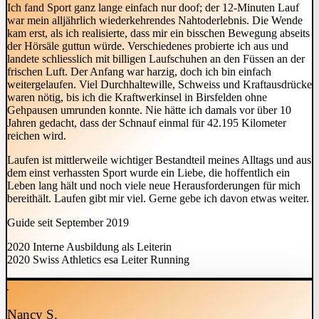
Ich fand Sport ganz lange einfach nur doof; der 12-Minuten Lauf
war mein alljährlich wiederkehrendes Nahtoderlebnis. Die Wende
kam erst, als ich realisierte, dass mir ein bisschen Bewegung abseits
der Hörsäle guttun würde. Verschiedenes probierte ich aus und
landete schliesslich mit billigen Laufschuhen an den Füssen an der
frischen Luft. Der Anfang war harzig, doch ich bin einfach
weitergelaufen. Viel Durchhaltewille, Schweiss und Kraftausdrücke
waren nötig, bis ich die Kraftwerkinsel in Birsfelden ohne
Gehpausen umrunden konnte. Nie hätte ich damals vor über 10
Jahren gedacht, dass der Schnauf einmal für 42.195 Kilometer
reichen wird.
Laufen ist mittlerweile wichtiger Bestandteil meines Alltags und aus
dem einst verhassten Sport wurde ein Liebe, die hoffentlich ein
Leben lang hält und noch viele neue Herausforderungen für mich
bereithält. Laufen gibt mir viel. Gerne gebe ich davon etwas weiter.
Guide seit September 2019
2020 Interne Ausbildung als Leiterin
2020 Swiss Athletics esa Leiter Running
Nancy S.