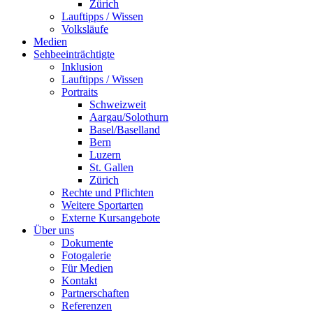
Zürich
Lauftipps / Wissen
Volksläufe
Medien
Sehbeeinträchtigte
Inklusion
Lauftipps / Wissen
Portraits
Schweizweit
Aargau/Solothurn
Basel/Baselland
Bern
Luzern
St. Gallen
Zürich
Rechte und Pflichten
Weitere Sportarten
Externe Kursangebote
Über uns
Dokumente
Fotogalerie
Für Medien
Kontakt
Partnerschaften
Referenzen