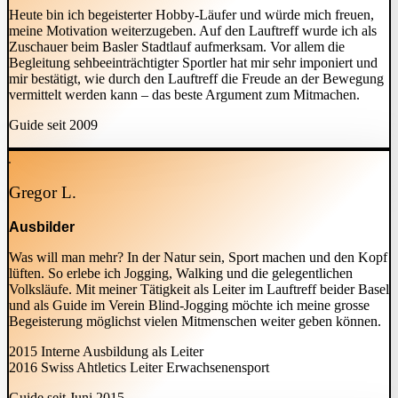
Heute bin ich begeisterter Hobby-Läufer und würde mich freuen,
meine Motivation weiterzugeben. Auf den Lauftreff wurde ich als
Zuschauer beim Basler Stadtlauf aufmerksam. Vor allem die
Begleitung sehbeeinträchtigter Sportler hat mir sehr imponiert und
mir bestätigt, wie durch den Lauftreff die Freude an der Bewegung
vermittelt werden kann – das beste Argument zum Mitmachen.
Guide seit 2009
Gregor L.
Ausbilder
Was will man mehr? In der Natur sein, Sport machen und den Kopf
lüften. So erlebe ich Jogging, Walking und die gelegentlichen
Volksläufe. Mit meiner Tätigkeit als Leiter im Lauftreff beider Basel
und als Guide im Verein Blind-Jogging möchte ich meine grosse
Begeisterung möglichst vielen Mitmenschen weiter geben können.
2015 Interne Ausbildung als Leiter
2016 Swiss Ahtletics Leiter Erwachsenensport
Guide seit Juni 2015