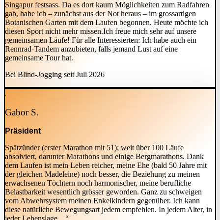
Singapur festsass. Da es dort kaum Möglichkeiten zum Radfahren
gab, habe ich – zunächst aus der Not heraus – im grossartigen
Botanischen Garten mit dem Laufen begonnen. Heute möchte ich
diesen Sport nicht mehr missen.Ich freue mich sehr auf unsere
gemeinsamen Läufe! Für alle Interessierten: Ich habe auch ein
Rennrad-Tandem anzubieten, falls jemand Lust auf eine
gemeinsame Tour hat.
Bei Blind-Jogging seit Juli 2026
Gabor S.
Präsident
Spätzünder (erster Marathon mit 51); weit über 100 Läufe
absolviert, darunter Marathons und einige Bergmarathons. Dank
dem Laufen ist mein Leben reicher, meine Ehe (bald 50 Jahre mit
der gleichen Madeleine) noch besser, die Beziehung zu meinen
erwachsenen Töchtern noch harmonischer, meine berufliche
Belastbarkeit wesentlich grösser geworden. Ganz zu schweigen
vom Abwehrsystem meinen Enkelkindern gegenüber. Ich kann
diese natürliche Bewegungsart jedem empfehlen. In jedem Alter, in
jeder Lebenslage…“