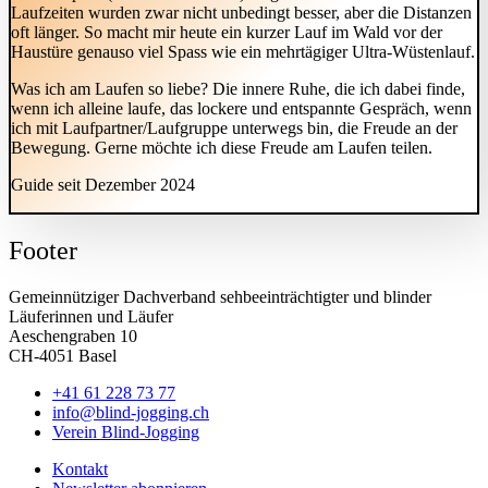
Laufzeiten wurden zwar nicht unbedingt besser, aber die Distanzen
oft länger. So macht mir heute ein kurzer Lauf im Wald vor der
Haustüre genauso viel Spass wie ein mehrtägiger Ultra-Wüstenlauf.
Was ich am Laufen so liebe? Die innere Ruhe, die ich dabei finde,
wenn ich alleine laufe, das lockere und entspannte Gespräch, wenn
ich mit Laufpartner/Laufgruppe unterwegs bin, die Freude an der
Bewegung. Gerne möchte ich diese Freude am Laufen teilen.
Guide seit Dezember 2024
Footer
Gemeinnütziger Dachverband sehbeeinträchtigter und blinder
Läuferinnen und Läufer
Aeschengraben 10
CH-4051 Basel
+41 61 228 73 77
info@blind-jogging.ch
Verein Blind-Jogging
Kontakt