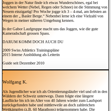
Joggen in der Natur finde ich etwas Wunderschönes, egal bei
welchem Wetter (Nebel, Regen oder Schnee) ist die Stimmung von
Neuem einzigartig! Pro Woche jogge ich 3 – 4-mal, am liebsten an
einem der „ Basler Berge.“ Nebenbei lerne ich eine Vielzahl von
Wegen in meiner näheren Umgebung kennen.
In der Gabor Laufgruppe macht uns das Joggen, wie die gute
Kameradschaft grossen Spass.
DARUM KOMM DOCH AUCH DU
2009 Swiss Athletics Trainingspläne
2015 Interne Ausbildung als Leiterin
Guide seit Dezember 2010
Wolfgang K.
Als Jugendlicher war ich als Orientierungsläufer viel und oft in den
Wäldern der Schweiz unterwegs. Dann folgte eine längere
Lauflücke bis ich im Alter von 40 Jahren wieder zum Laufsport
zurückgefunden habe und mittlerweile an doch zahlreichen
Wettkämpfen (z.B. 60 Marathons) teilgenommen habe. Die