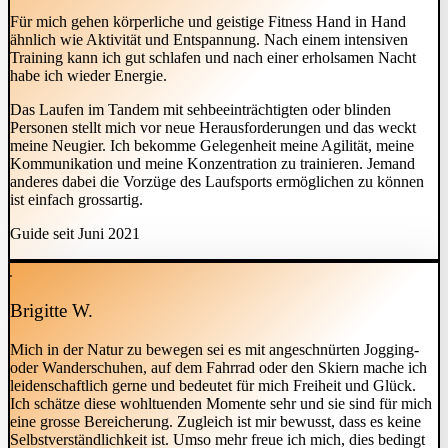
Für mich gehen körperliche und geistige Fitness Hand in Hand
ähnlich wie Aktivität und Entspannung. Nach einem intensiven
Training kann ich gut schlafen und nach einer erholsamen Nacht
habe ich wieder Energie.
Das Laufen im Tandem mit sehbeeinträchtigten oder blinden
Personen stellt mich vor neue Herausforderungen und das weckt
meine Neugier. Ich bekomme Gelegenheit meine Agilität, meine
Kommunikation und meine Konzentration zu trainieren. Jemand
anderes dabei die Vorzüge des Laufsports ermöglichen zu können
ist einfach grossartig.
Guide seit Juni 2021
Brigitte W.
Mich in der Natur zu bewegen sei es mit angeschnürten Jogging-
oder Wanderschuhen, auf dem Fahrrad oder den Skiern mache ich
leidenschaftlich gerne und bedeutet für mich Freiheit und Glück.
Ich schätze diese wohltuenden Momente sehr und sie sind für mich
eine grosse Bereicherung. Zugleich ist mir bewusst, dass es keine
Selbstverständlichkeit ist. Umso mehr freue ich mich, dies bedingt