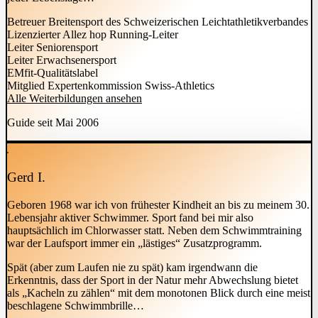
Betreuer Breitensport des Schweizerischen Leichtathletikverbandes
Lizenzierter Allez hop Running-Leiter
Leiter Seniorensport
Leiter Erwachsenersport
EMfit-Qualitätslabel
Mitglied Expertenkommission Swiss-Athletics
Alle Weiterbildungen ansehen
Guide seit Mai 2006
Gerd I.
Geboren 1968 war ich von frühester Kindheit an bis zu meinem 30.
Lebensjahr aktiver Schwimmer. Sport fand bei mir also
hauptsächlich im Chlorwasser statt. Neben dem Schwimmtraining
war der Laufsport immer ein „lästiges“ Zusatzprogramm.
Spät (aber zum Laufen nie zu spät) kam irgendwann die
Erkenntnis, dass der Sport in der Natur mehr Abwechslung bietet
als „Kacheln zu zählen“ mit dem monotonen Blick durch eine meist
beschlagene Schwimmbrille…