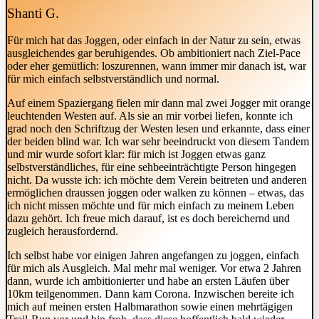
Shanti G.
Für mich hat das Joggen, oder einfach in der Natur zu sein, etwas
ausgleichendes gar beruhigendes. Ob ambitioniert nach Ziel-Pace
oder eher gemütlich: loszurennen, wann immer mir danach ist, war
für mich einfach selbstverständlich und normal.
Auf einem Spaziergang fielen mir dann mal zwei Jogger mit orange
leuchtenden Westen auf. Als sie an mir vorbei liefen, konnte ich
grad noch den Schriftzug der Westen lesen und erkannte, dass einer
der beiden blind war. Ich war sehr beeindruckt von diesem Tandem
und mir wurde sofort klar: für mich ist Joggen etwas ganz
selbstverständliches, für eine sehbeeinträchtigte Person hingegen
nicht. Da wusste ich: ich möchte dem Verein beitreten und anderen
ermöglichen draussen joggen oder walken zu können – etwas, das
ich nicht missen möchte und für mich einfach zu meinem Leben
dazu gehört. Ich freue mich darauf, ist es doch bereichernd und
zugleich herausfordernd.
Ich selbst habe vor einigen Jahren angefangen zu joggen, einfach
für mich als Ausgleich. Mal mehr mal weniger. Vor etwa 2 Jahren
dann, wurde ich ambitionierter und habe an ersten Läufen über
10km teilgenommen. Dann kam Corona. Inzwischen bereite ich
mich auf meinen ersten Halbmarathon sowie einen mehrtägigen