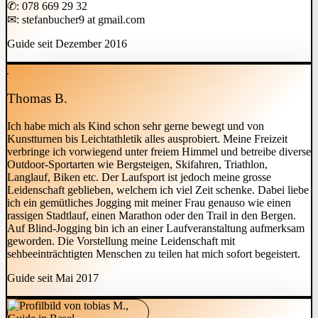
✆: 078 669 29 32
✉: stefanbucher9 at gmail.com
Guide seit Dezember 2016
Thomas B.
Ich habe mich als Kind schon sehr gerne bewegt und von
Kunstturnen bis Leichtathletik alles ausprobiert. Meine Freizeit
verbringe ich vorwiegend unter freiem Himmel und betreibe diverse
Outdoor-Sportarten wie Bergsteigen, Skifahren, Triathlon,
Langlauf, Biken etc. Der Laufsport ist jedoch meine grosse
Leidenschaft geblieben, welchem ich viel Zeit schenke. Dabei liebe
ich ein gemütliches Jogging mit meiner Frau genauso wie einen
rassigen Stadtlauf, einen Marathon oder den Trail in den Bergen.
Auf Blind-Jogging bin ich an einer Laufveranstaltung aufmerksam
geworden. Die Vorstellung meine Leidenschaft mit
sehbeeinträchtigten Menschen zu teilen hat mich sofort begeistert.
Guide seit Mai 2017