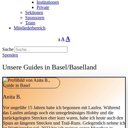
Institutionen
Private
Sektionen
Sponsoren
Team
Mitgliederbereich
Schriftgrösse
Schriftgrösse
Schriftgrösse
A
A
A
verringern
zurücksetzen
vergrössern
Suche
Spenden
Unsere Guides in Basel/Baselland
Anita B.
Vor ungefähr 15 Jahren habe ich begonnen mit Laufen. Während
das Laufen anfangs noch ein unregelmässiges Hobby und die
zurückgelegten Strecken eher kurz waren, habe ich heute auch den
Spass an längeren Strecken und Trail-Runs. Gelegentlich nehme ich