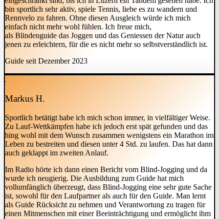
eingeschränkt sind, bis ich in Luzern ein Tandem gesehen habe. Ich
bin sportlich sehr aktiv, spiele Tennis, liebe es zu wandern und
Rennvelo zu fahren. Ohne diesen Ausgleich würde ich mich
einfach nicht mehr wohl fühlen. Ich freue mich,
als
Blindenguide
das Joggen und das Geniessen der Natur auch
jenen zu erleichtern, für die es nicht mehr so selbstverständlich ist.
Guide seit Dezember 2023
Markus H.
Sportlich betätigt habe ich mich schon immer, in vielfältiger Weise.
Zu Lauf-Wettkämpfen habe ich jedoch erst spät gefunden und das
hing wohl mit dem Wunsch zusammen wenigstens ein Marathon im
Leben zu bestreiten und diesen unter 4 Std. zu laufen. Das hat dann
auch geklappt im zweiten Anlauf.
Im Radio hörte ich dann einen Bericht vom Blind-Jogging und da
wurde ich neugierig. Die Ausbildung zum Guide hat mich
vollumfänglich überzeugt, dass Blind-Jogging eine sehr gute Sache
ist, sowohl für den Laufpartner als auch für den Guide. Man lernt
als Guide Rücksicht zu nehmen und Verantwortung zu tragen für
einen Mitmenschen mit einer Beeinträchtigung und ermöglicht ihm