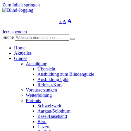
Zum Inhalt springen
Schriftgrösse
Schriftgrösse
Schriftgrösse
A
A
A
verringern
zurücksetzen
vergrössern
Jetzt spenden
Suche
Home
Aktuelles
Guides
Ausbildung
Übersicht
Ausbildung zum Blindenguide
Ausbildung light
Refresh-Kurs
Voraussetzungen
Weiterbildung
Portraits
Schweizweit
Aargau/Solothurn
Basel/Baselland
Bern
Luzern