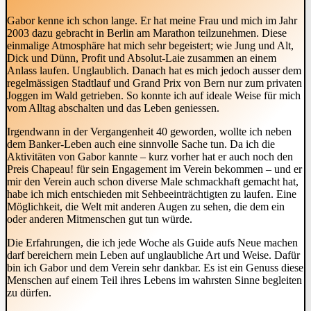
Gabor kenne ich schon lange. Er hat meine Frau und mich im Jahr
2003 dazu gebracht in Berlin am Marathon teilzunehmen. Diese
einmalige Atmosphäre hat mich sehr begeistert; wie Jung und Alt,
Dick und Dünn, Profit und Absolut-Laie zusammen an einem
Anlass laufen. Unglaublich. Danach hat es mich jedoch ausser dem
regelmässigen Stadtlauf und Grand Prix von Bern nur zum privaten
Joggen im Wald getrieben. So konnte ich auf ideale Weise für mich
vom Alltag abschalten und das Leben geniessen.
Irgendwann in der Vergangenheit 40 geworden, wollte ich neben
dem Banker-Leben auch eine sinnvolle Sache tun. Da ich die
Aktivitäten von Gabor kannte – kurz vorher hat er auch noch den
Preis Chapeau! für sein Engagement im Verein bekommen – und er
mir den Verein auch schon diverse Male schmackhaft gemacht hat,
habe ich mich entschieden mit Sehbeeinträchtigten zu laufen. Eine
Möglichkeit, die Welt mit anderen Augen zu sehen, die dem ein
oder anderen Mitmenschen gut tun würde.
Die Erfahrungen, die ich jede Woche als Guide aufs Neue machen
darf bereichern mein Leben auf unglaubliche Art und Weise. Dafür
bin ich Gabor und dem Verein sehr dankbar. Es ist ein Genuss diese
Menschen auf einem Teil ihres Lebens im wahrsten Sinne begleiten
zu dürfen.