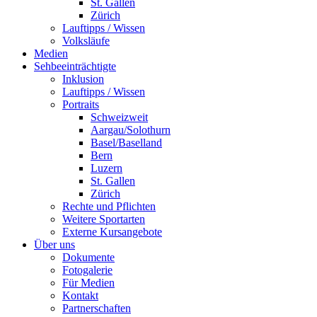
St. Gallen
Zürich
Lauftipps / Wissen
Volksläufe
Medien
Sehbeeinträchtigte
Inklusion
Lauftipps / Wissen
Portraits
Schweizweit
Aargau/Solothurn
Basel/Baselland
Bern
Luzern
St. Gallen
Zürich
Rechte und Pflichten
Weitere Sportarten
Externe Kursangebote
Über uns
Dokumente
Fotogalerie
Für Medien
Kontakt
Partnerschaften