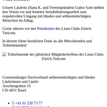
Unsere Läuferin Diana K. und
Vereinspräsident Gabor Szirt
stellten
den Verein vor und leisteten Sensibilisierungsarbeit zum
respektvollen Umgang mit blinden und sehbeeinträchtigten
Menschen im Alltag.
Gerne zitieren wir den
Präsidenten
des Lions Clubs Zürich-
Turicum.
In diesem Sinne herzlichen Dank an alle Mitwirkenden und
Teilnehmenden!
F
o
Gemeinnütziger Dachverband sehbeeinträchtigter und blinder
o
Läuferinnen und Läufer
t
Aeschengraben 10
e
CH-4051 Basel
r
+41 61 228 73 77