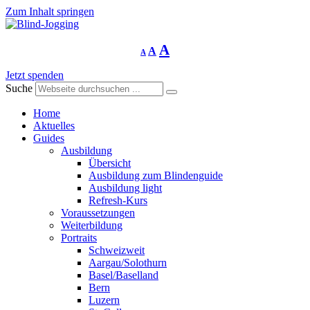
Zum Inhalt springen
Schriftgrösse
Schriftgrösse
Schriftgrösse
A
A
A
verringern
zurücksetzen
vergrössern
Jetzt spenden
Suche
Home
Aktuelles
Guides
Ausbildung
Übersicht
Ausbildung zum Blindenguide
Ausbildung light
Refresh-Kurs
Voraussetzungen
Weiterbildung
Portraits
Schweizweit
Aargau/Solothurn
Basel/Baselland
Bern
Luzern