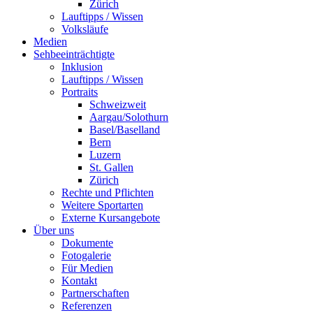
Zürich
Lauftipps / Wissen
Volksläufe
Medien
Sehbeeinträchtigte
Inklusion
Lauftipps / Wissen
Portraits
Schweizweit
Aargau/Solothurn
Basel/Baselland
Bern
Luzern
St. Gallen
Zürich
Rechte und Pflichten
Weitere Sportarten
Externe Kursangebote
Über uns
Dokumente
Fotogalerie
Für Medien
Kontakt
Partnerschaften
Referenzen