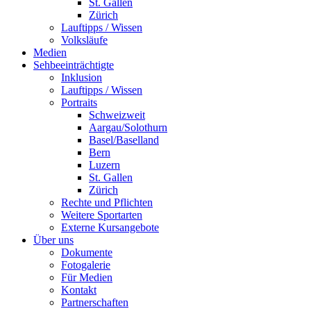
St. Gallen
Zürich
Lauftipps / Wissen
Volksläufe
Medien
Sehbeeinträchtigte
Inklusion
Lauftipps / Wissen
Portraits
Schweizweit
Aargau/Solothurn
Basel/Baselland
Bern
Luzern
St. Gallen
Zürich
Rechte und Pflichten
Weitere Sportarten
Externe Kursangebote
Über uns
Dokumente
Fotogalerie
Für Medien
Kontakt
Partnerschaften