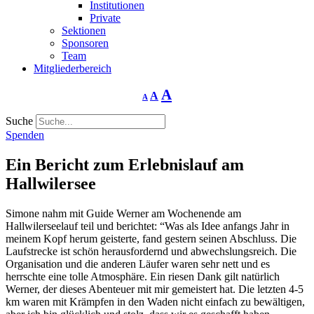
Institutionen
Private
Sektionen
Sponsoren
Team
Mitgliederbereich
Schriftgrösse
Schriftgrösse
Schriftgrösse
A
A
A
verringern
zurücksetzen
vergrössern
Suche
Spenden
Ein Bericht zum Erlebnislauf am
Hallwilersee
Simone nahm mit Guide Werner am Wochenende am
Hallwilerseelauf teil und berichtet: “Was als Idee anfangs Jahr in
meinem Kopf herum geisterte, fand gestern seinen Abschluss. Die
Laufstrecke ist schön herausfordernd und abwechslungsreich. Die
Organisation und die anderen Läufer waren sehr nett und es
herrschte eine tolle Atmosphäre. Ein riesen Dank gilt natürlich
Werner, der dieses Abenteuer mit mir gemeistert hat. Die letzten 4-5
km waren mit Krämpfen in den Waden nicht einfach zu bewältigen,