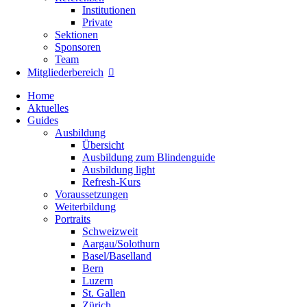
Institutionen
Private
Sektionen
Sponsoren
Team
Mitgliederbereich
Home
Aktuelles
Guides
Ausbildung
Übersicht
Ausbildung zum Blindenguide
Ausbildung light
Refresh-Kurs
Voraussetzungen
Weiterbildung
Portraits
Schweizweit
Aargau/Solothurn
Basel/Baselland
Bern
Luzern
St. Gallen
Zürich