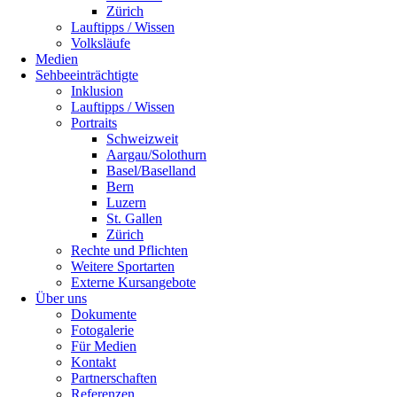
Zürich
Lauftipps / Wissen
Volksläufe
Medien
Sehbeeinträchtigte
Inklusion
Lauftipps / Wissen
Portraits
Schweizweit
Aargau/Solothurn
Basel/Baselland
Bern
Luzern
St. Gallen
Zürich
Rechte und Pflichten
Weitere Sportarten
Externe Kursangebote
Über uns
Dokumente
Fotogalerie
Für Medien
Kontakt
Partnerschaften
Referenzen