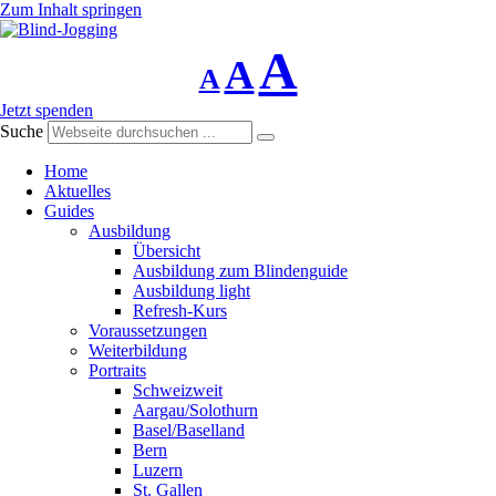
Zum Inhalt springen
A
A
A
Schriftgrösse
Schriftgrösse
Schriftgrösse
Jetzt spenden
Suche
verringern
zurücksetzen
vergrössern
Home
Aktuelles
Guides
Ausbildung
Übersicht
Ausbildung zum Blindenguide
Ausbildung light
Refresh-Kurs
Voraussetzungen
Weiterbildung
Portraits
Schweizweit
Aargau/Solothurn
Basel/Baselland
Bern
Luzern
St. Gallen