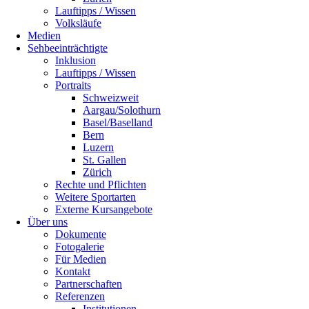
Lauftipps / Wissen
Volksläufe
Medien
Sehbeeinträchtigte
Inklusion
Lauftipps / Wissen
Portraits
Schweizweit
Aargau/Solothurn
Basel/Baselland
Bern
Luzern
St. Gallen
Zürich
Rechte und Pflichten
Weitere Sportarten
Externe Kursangebote
Über uns
Dokumente
Fotogalerie
Für Medien
Kontakt
Partnerschaften
Referenzen
Institutionen