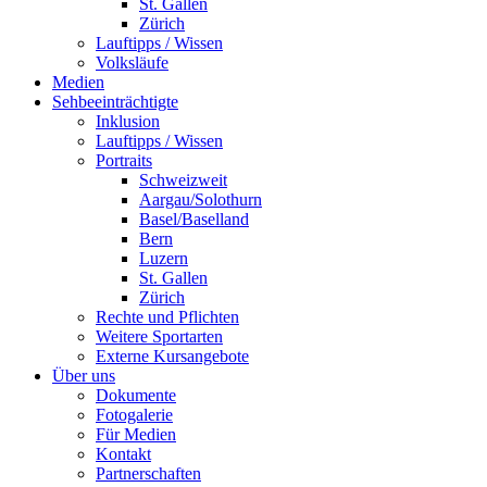
St. Gallen
Zürich
Lauftipps / Wissen
Volksläufe
Medien
Sehbeeinträchtigte
Inklusion
Lauftipps / Wissen
Portraits
Schweizweit
Aargau/Solothurn
Basel/Baselland
Bern
Luzern
St. Gallen
Zürich
Rechte und Pflichten
Weitere Sportarten
Externe Kursangebote
Über uns
Dokumente
Fotogalerie
Für Medien
Kontakt
Partnerschaften