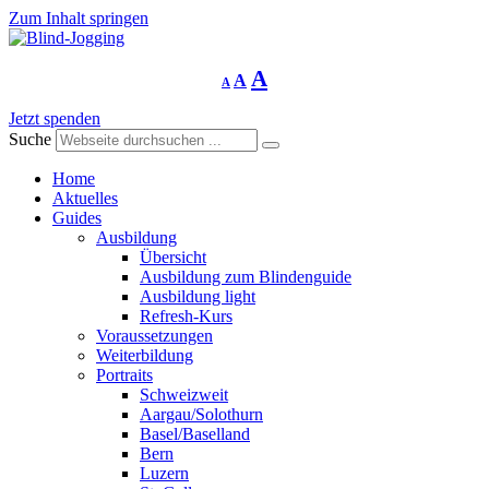
Zum Inhalt springen
Schriftgrösse
Schriftgrösse
Schriftgrösse
A
A
A
verringern
zurücksetzen
vergrössern
Jetzt spenden
Suche
Home
Aktuelles
Guides
Ausbildung
Übersicht
Ausbildung zum Blindenguide
Ausbildung light
Refresh-Kurs
Voraussetzungen
Weiterbildung
Portraits
Schweizweit
Aargau/Solothurn
Basel/Baselland
Bern
Luzern