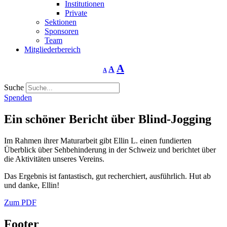
Institutionen
Private
Sektionen
Sponsoren
Team
Mitgliederbereich
Schriftgrösse
Schriftgrösse
Schriftgrösse
A
A
A
verringern
zurücksetzen
vergrössern
Suche
Spenden
Ein schöner Bericht über Blind-Jogging
Im Rahmen ihrer Maturarbeit gibt Ellin L. einen fundierten
Überblick über Sehbehinderung in der Schweiz und berichtet über
die Aktivitäten unseres Vereins.
Das Ergebnis ist fantastisch, gut recherchiert, ausführlich. Hut ab
und danke, Ellin!
Zum PDF
Footer