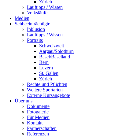
Zürich
Lauftipps / Wissen
Volksläufe
Medien
Sehbeeinträchtigte
Inklusion
Lauftipps / Wissen
Portraits
Schweizweit
Aargau/Solothurn
Basel/Baselland
Bern
Luzern
St. Gallen
Zürich
Rechte und Pflichten
Weitere Sportarten
Externe Kursangebote
Über uns
Dokumente
Fotogalerie
Für Medien
Kontakt
Partnerschaften
Referenzen