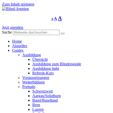
Zum Inhalt springen
Schriftgrösse
Schriftgrösse
Schriftgrösse
A
A
A
verringern
zurücksetzen
vergrössern
Jetzt spenden
Suche
Home
Aktuelles
Guides
Ausbildung
Übersicht
Ausbildung zum Blindenguide
Ausbildung light
Refresh-Kurs
Voraussetzungen
Weiterbildung
Portraits
Schweizweit
Aargau/Solothurn
Basel/Baselland
Bern
Luzern