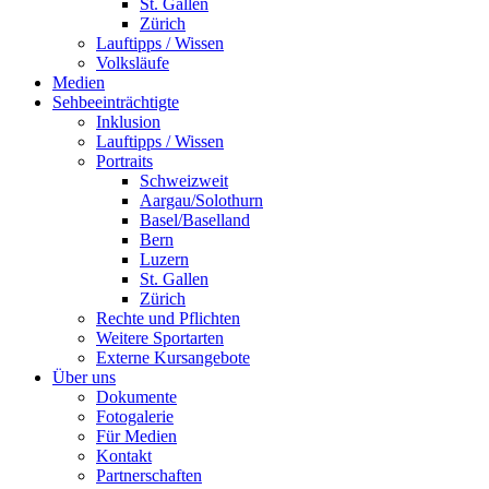
St. Gallen
Zürich
Lauftipps / Wissen
Volksläufe
Medien
Sehbeeinträchtigte
Inklusion
Lauftipps / Wissen
Portraits
Schweizweit
Aargau/Solothurn
Basel/Baselland
Bern
Luzern
St. Gallen
Zürich
Rechte und Pflichten
Weitere Sportarten
Externe Kursangebote
Über uns
Dokumente
Fotogalerie
Für Medien
Kontakt
Partnerschaften