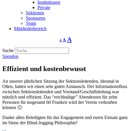
Institutionen
Private
Sektionen
Sponsoren
Team
Mitgliederbereich
Schriftgrösse
Schriftgrösse
Schriftgrösse
A
A
A
verringern
zurücksetzen
vergrössern
Suche
Spenden
Effizient und kostenbewusst
An unserer jährlichen Sitzung der Sektionsleitenden, diesmal in
Olten, hatten wir einen sehr guten Austausch. Der Informationsfluss
zwischen Sektionsleitenden und Vorstand/Geschäftsleitung war
nützlich und effizient. Das “reichhaltige” Abendessen für zehn
Personen für insgesamt 60 Franken wird der Verein verkraften
können 🙂
Danke allen Beteiligten für das Engagement und euren Einsatz ganz
im Sinne der Blind-Jogging Philosophie!