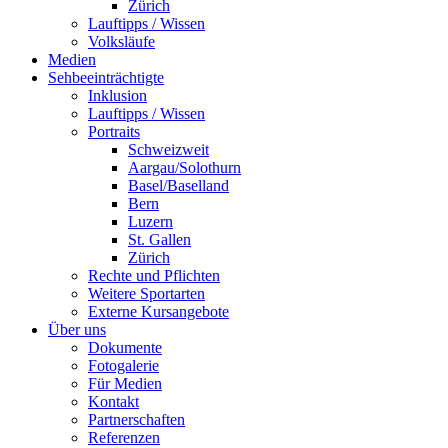
Zürich
Lauftipps / Wissen
Volksläufe
Medien
Sehbeeinträchtigte
Inklusion
Lauftipps / Wissen
Portraits
Schweizweit
Aargau/Solothurn
Basel/Baselland
Bern
Luzern
St. Gallen
Zürich
Rechte und Pflichten
Weitere Sportarten
Externe Kursangebote
Über uns
Dokumente
Fotogalerie
Für Medien
Kontakt
Partnerschaften
Referenzen