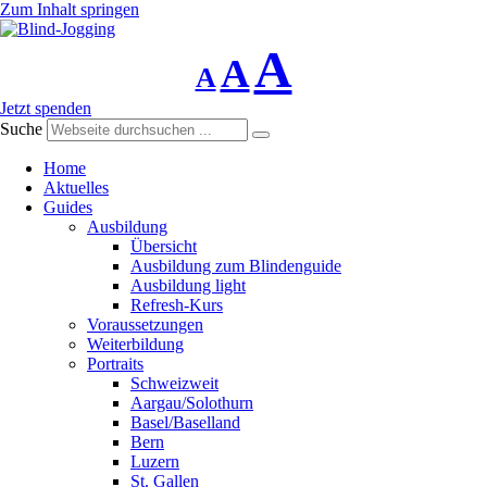
Zum Inhalt springen
A
A
A
Schriftgrösse
Schriftgrösse
Schriftgrösse
Jetzt spenden
Suche
verringern
zurücksetzen
vergrössern
Home
Aktuelles
Guides
Ausbildung
Übersicht
Ausbildung zum Blindenguide
Ausbildung light
Refresh-Kurs
Voraussetzungen
Weiterbildung
Portraits
Schweizweit
Aargau/Solothurn
Basel/Baselland
Bern
Luzern
St. Gallen