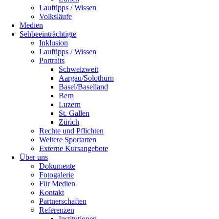
Lauftipps / Wissen
Volksläufe
Medien
Sehbeeinträchtigte
Inklusion
Lauftipps / Wissen
Portraits
Schweizweit
Aargau/Solothurn
Basel/Baselland
Bern
Luzern
St. Gallen
Zürich
Rechte und Pflichten
Weitere Sportarten
Externe Kursangebote
Über uns
Dokumente
Fotogalerie
Für Medien
Kontakt
Partnerschaften
Referenzen
Institutionen