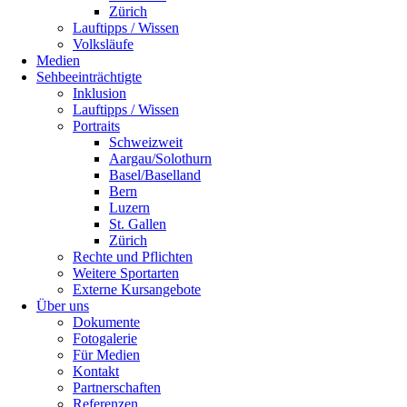
Zürich
Lauftipps / Wissen
Volksläufe
Medien
Sehbeeinträchtigte
Inklusion
Lauftipps / Wissen
Portraits
Schweizweit
Aargau/Solothurn
Basel/Baselland
Bern
Luzern
St. Gallen
Zürich
Rechte und Pflichten
Weitere Sportarten
Externe Kursangebote
Über uns
Dokumente
Fotogalerie
Für Medien
Kontakt
Partnerschaften
Referenzen