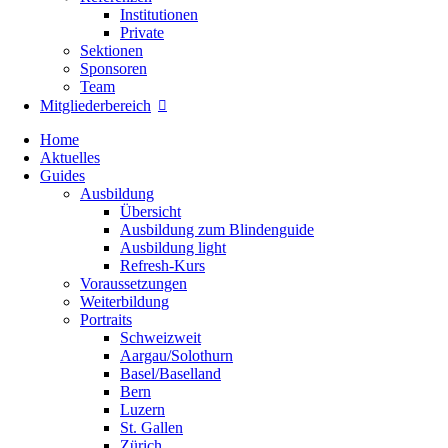
Institutionen
Private
Sektionen
Sponsoren
Team
Mitgliederbereich
Home
Aktuelles
Guides
Ausbildung
Übersicht
Ausbildung zum Blindenguide
Ausbildung light
Refresh-Kurs
Voraussetzungen
Weiterbildung
Portraits
Schweizweit
Aargau/Solothurn
Basel/Baselland
Bern
Luzern
St. Gallen
Zürich