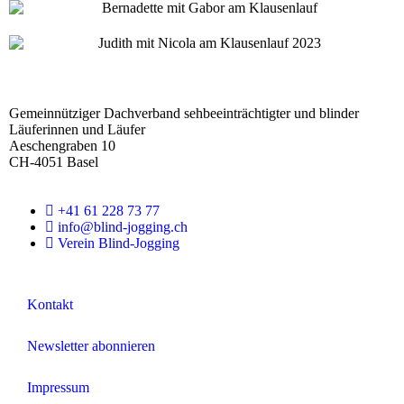
F
o
Gemeinnütziger Dachverband sehbeeinträchtigter und blinder
o
Läuferinnen und Läufer
t
Aeschengraben 10
e
CH-4051 Basel
r
+41 61 228 73 77
info@blind-jogging.ch
Verein Blind-Jogging
Kontakt
Newsletter abonnieren
Impressum