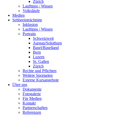
Zürich
Lauftipps / Wissen
Volksläufe
Medien
Sehbeeinträchtigte
Inklusion
Lauftipps / Wissen
Portraits
Schweizweit
Aargau/Solothurn
Basel/Baselland
Bern
Luzern
St. Gallen
Zürich
Rechte und Pflichten
Weitere Sportarten
Externe Kursangebote
Über uns
Dokumente
Fotogalerie
Für Medien
Kontakt
Partnerschaften
Referenzen