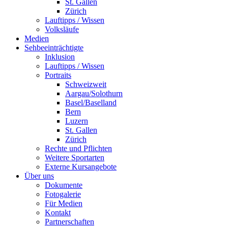
St. Gallen
Zürich
Lauftipps / Wissen
Volksläufe
Medien
Sehbeeinträchtigte
Inklusion
Lauftipps / Wissen
Portraits
Schweizweit
Aargau/Solothurn
Basel/Baselland
Bern
Luzern
St. Gallen
Zürich
Rechte und Pflichten
Weitere Sportarten
Externe Kursangebote
Über uns
Dokumente
Fotogalerie
Für Medien
Kontakt
Partnerschaften