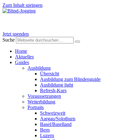
Zum Inhalt springen
Jetzt spenden
Suche
Home
Aktuelles
Guides
Ausbildung
Übersicht
Ausbildung zum Blindenguide
Ausbildung light
Refresh-Kurs
Voraussetzungen
Weiterbildung
Portraits
Schweizweit
Aargau/Solothurn
Basel/Baselland
Bern
Luzern