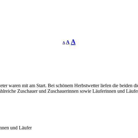
Schriftgrösse
Schriftgrösse
Schriftgrösse
A
A
A
verringern
zurücksetzen
vergrössern
ter waren mit am Start. Bei schönem Herbstwetter liefen die beiden die
ahlreiche Zuschauer und Zuschauerinnen sowie Läuferinnen und Läufern 
innen und Läufer