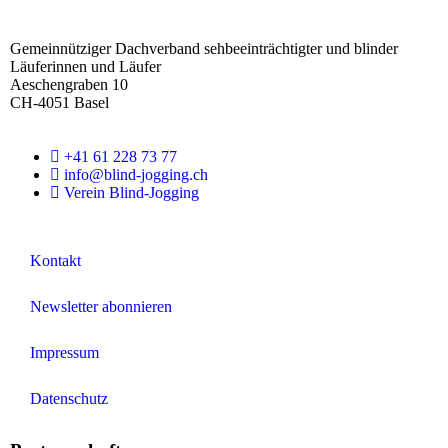
F
o
Gemeinnütziger Dachverband sehbeeinträchtigter und blinder
o
Läuferinnen und Läufer
t
Aeschengraben 10
e
CH-4051 Basel
r
+41 61 228 73 77
info@blind-jogging.ch
Verein Blind-Jogging
Kontakt
Newsletter abonnieren
Impressum
Datenschutz