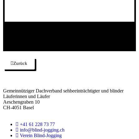
Zurück
F
o
Gemeinnütziger Dachverband sehbeeinträchtigter und blinder
o
Läuferinnen und Läufer
t
Aeschengraben 10
e
CH-4051 Basel
r
+41 61 228 73 77
info@blind-jogging.ch
Verein Blind-Jogging