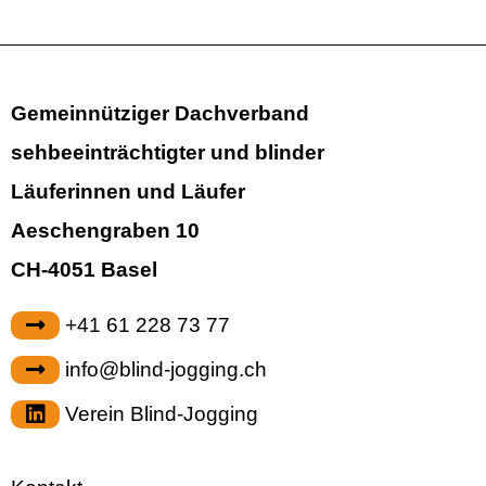
o
o
Gemeinnütziger Dachverband
t
sehbeeinträchtigter und blinder
e
Läuferinnen und Läufer
r
Aeschengraben 10
CH-4051 Basel
+41 61 228 73 77
info@blind-jogging.ch
Verein Blind-Jogging