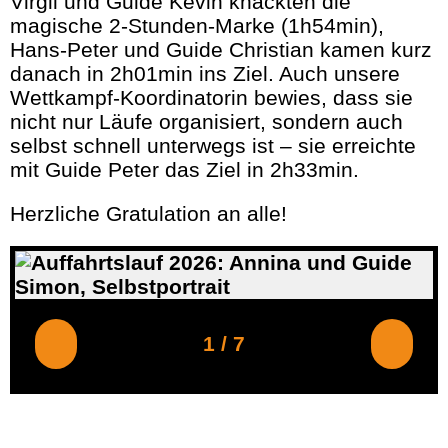
Virgil und Guide Kevin knackten die
magische 2-Stunden-Marke (1h54min),
Hans-Peter und Guide Christian kamen kurz
danach in 2h01min ins Ziel. Auch unsere
Wettkampf-Koordinatorin bewies, dass sie
nicht nur Läufe organisiert, sondern auch
selbst schnell unterwegs ist – sie erreichte
mit Guide Peter das Ziel in 2h33min.
Herzliche Gratulation an alle!
1
/
7
F