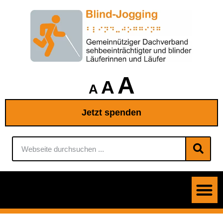
A
A
A
Jetzt spenden