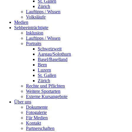
St. Gallen
Zürich
Lauftipps / Wissen
Volksläufe
Medien
Sehbeeinträchtigte
Inklusion
Lauftipps / Wissen
Portraits
Schweizweit
Aargau/Solothurn
Basel/Baselland
Bern
Luzern
St. Gallen
Zürich
Rechte und Pflichten
Weitere Sportarten
Externe Kursangebote
Über uns
Dokumente
Fotogalerie
Für Medien
Kontakt
Partnerschaften