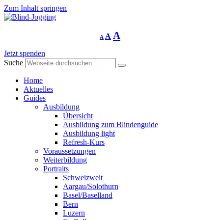
Zum Inhalt springen
Schriftgrösse
Schriftgrösse
Schriftgrösse
A
A
A
verringern
zurücksetzen
vergrössern
Jetzt spenden
Suche
Home
Aktuelles
Guides
Ausbildung
Übersicht
Ausbildung zum Blindenguide
Ausbildung light
Refresh-Kurs
Voraussetzungen
Weiterbildung
Portraits
Schweizweit
Aargau/Solothurn
Basel/Baselland
Bern
Luzern