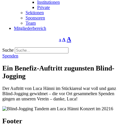
Institutionen
Private
Sektionen
Sponsoren
Team
Mitgliederbereich
Schriftgrösse
Schriftgrösse
Schriftgrösse
A
A
A
verringern
zurücksetzen
vergrössern
Suche
Spenden
Ein Benefiz-Auftritt zugunsten Blind-
Jogging
Der Auftritt von Luca Hänni im Stückiareal war voll und ganz
Blind-Jogging gewidmet – die vor Ort gesammelten Spenden
gingen an unseren Verein – danke, Luca!
Footer