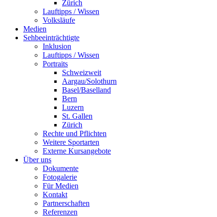
Zürich
Lauftipps / Wissen
Volksläufe
Medien
Sehbeeinträchtigte
Inklusion
Lauftipps / Wissen
Portraits
Schweizweit
Aargau/Solothurn
Basel/Baselland
Bern
Luzern
St. Gallen
Zürich
Rechte und Pflichten
Weitere Sportarten
Externe Kursangebote
Über uns
Dokumente
Fotogalerie
Für Medien
Kontakt
Partnerschaften
Referenzen