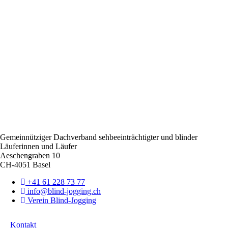
Gemeinnütziger Dachverband sehbeeinträchtigter und blinder
Läuferinnen und Läufer
F
Aeschengraben 10
o
CH-4051 Basel
o
+41 61 228 73 77
t
info@blind-jogging.ch
Verein Blind-Jogging
e
r
Kontakt